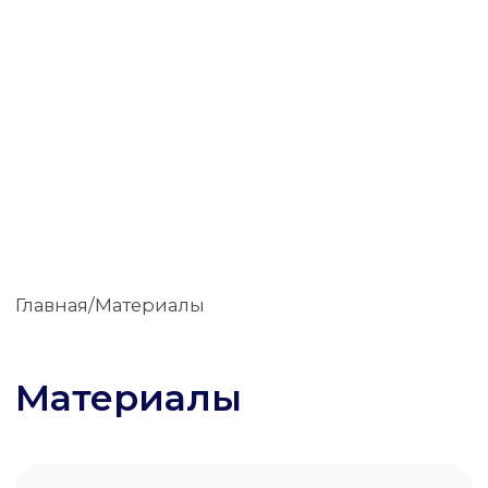
Главная/Материалы
Материалы
Как программы лояльности в
B2B увеличивают выручку
банка на X процентов