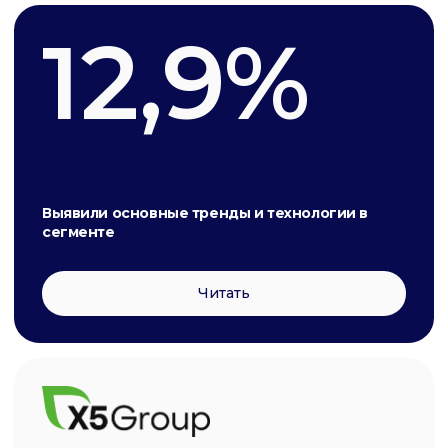
Техвотчинг — Программы
лояльности
Задача
Найти лучшие практики внедрения инноваций в
программы клиентской лояльности,
соответствующие 4-м трендам (улучшение
клиентского пути, эмоциональное вовлечение,
геймификация, ESG и партнёрства.
Трендвотчинг
12 марта 2024
Читать