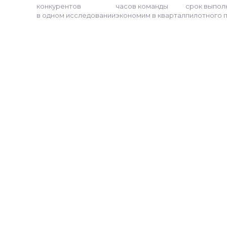
конкурентов
часов команды
срок выпол
в одном исследовании
экономим в квартал
пилотного 