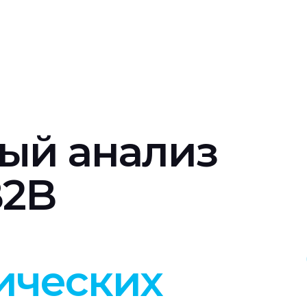
ый анализ
B2B
ических