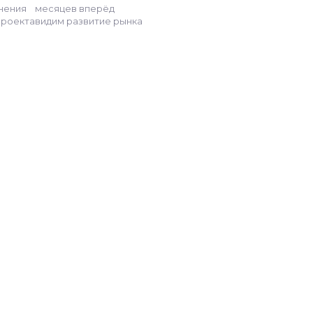
нения
месяцев вперёд
проекта
видим развитие рынка