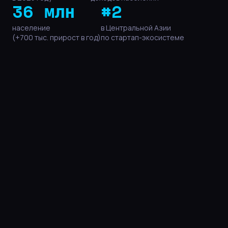
36 млн
#2
население
в Центральной Азии
(+700 тыс. прирост в год)
по стартап-экосистеме