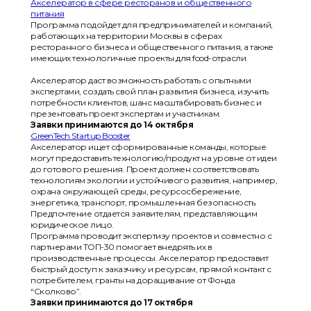
Акселератор в сфере ресторанов и общественного
питания
Программа подойдет для предпринимателей и компаний,
работающих на территории Москвы в сферах
ресторанного бизнеса и общественного питания, а также
имеющих технологичные проекты для food-отрасли.
Акселератор даст возможность работать с опытными
экспертами, создать свой план развития бизнеса, изучить
потребности клиентов, шанс масштабировать бизнес и
презентовать проект экспертам и участникам.
Заявки принимаются до 14 октября
GreenTech Startup Booster
Акселератор ищет сформированные команды, которые
могут предоставить технологию/продукт на уровне от идеи
до готового решения. Проект должен соответствовать
технологиям экологии и устойчивого развития, например,
охрана окружающей среды, ресурсосбережение,
энергетика, транспорт, промышленная безопасность.
Предпочтение отдается заявителям, представляющим
юридическое лицо.
Программа проводит экспертизу проектов и совместно с
партнерами ТОП-30 помогает внедрять их в
производственные процессы. Акселератор предоставит
быстрый доступ к заказчику и ресурсам, прямой контакт с
потребителем, гранты на доращивание от Фонда
“Сколково”.
Заявки принимаются до 17 октября