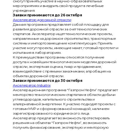
смогут принять участие в научно-образовательных
мероприятиях и внедрить свой продукт в лечебные
учреждения.
Заявки принимаются до 26 октября
Акселератор дорожной отрасли
Данная программа представляет собой площадку для
развития дорожной отрасли за счет технологических
стартапов. Акселератор ищет технологические проекты,
направленные на дорожное строительство, транспортные
системы и импортозамещение комплектующих. Принять
участие могут проекты, имеющие макет, готовый прототип и
испытания в лабораториях.
К преимуществам программы относятся получение
доступа к новейшим технологическим моделям дорожной
отрасли, экспертная оценка, пиар и продвижение,
взаимодействие с прямыми заказчиками, апробация на
объектах дорожной отрасли.
Заявки принимаются до 30 октября
Акселератор Industrix
Акселерационная программа “Газпром Нефти” предлагает
менторство технологическим стартапам в области добычи
углеводородов, капитального строительства и
альтернативной энергетики. К участию подходят проекты с
готовым MVP и сформированной командой, наличием
зарегистрированного юридического лица.
Акселератор предлагает возможность протестировать
решения на объектах “Газпром Нефти”, возможность
получить финансирование, экспертную и менторскую