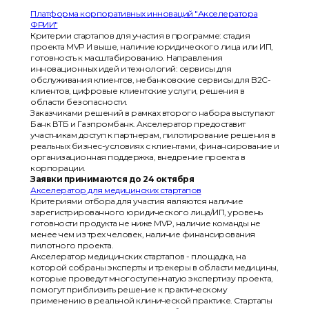
Платформа корпоративных инноваций "Акселератора
ФРИИ"
Критерии стартапов для участия в программе: стадия
проекта MVP И выше, наличие юридического лица или ИП,
готовность к масштабированию. Направления
инновационных идей и технологий: сервисы для
обслуживания клиентов, небанковские сервисы для B2C-
клиентов, цифровые клиентские услуги, решения в
области безопасности.
Заказчиками решений в рамках второго набора выступают
Банк ВТБ и Газпромбанк. Акселератор предоставит
участникам доступ к партнерам, пилотирование решения в
реальных бизнес-условиях с клиентами, финансирование и
организационная поддержка, внедрение проекта в
корпорации.
Заявки принимаются до 24 октября
Акселератор для медицинских стартапов
Критериями отбора для участия являются наличие
зарегистрированного юридического лица/ИП, уровень
готовности продукта не ниже MVP, наличие команды не
менее чем из трех человек, наличие финансирования
пилотного проекта.
Акселератор медицинских стартапов - площадка, на
которой собраны эксперты и трекеры в области медицины,
которые проведут многоступенчатую экспертизу проекта,
помогут приблизить решение к практическому
применению в реальной клинической практике. Стартапы