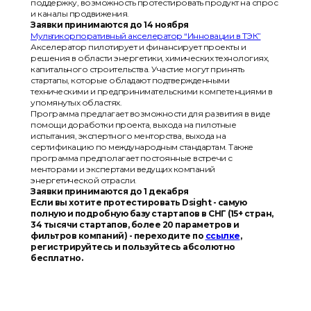
поддержку, возможность протестировать продукт на спрос
и каналы продвижения.
Заявки принимаются до 14 ноября
Мультикорпоративный акселератор “Инновации в ТЭК”
Акселератор пилотирует и финансирует проекты и
решения в области энергетики, химических технологиях,
капитального строительства. Участие могут принять
стартапы, которые обладают подтвержденными
техническими и предпринимательскими компетенциями в
упомянутых областях.
Программа предлагает возможности для развития в виде
помощи доработки проекта, выхода на пилотные
испытания, экспертного менторства, выхода на
сертификацию по международным стандартам. Также
программа предполагает постоянные встречи с
менторами и экспертами ведущих компаний
энергетической отрасли.
Заявки принимаются до 1 декабря
Если вы хотите протестировать Dsight - самую
полную и подробную базу стартапов в СНГ (15+ стран,
34 тысячи стартапов, более 20 параметров и
фильтров компаний) - переходите по
ссылке
,
регистрируйтесь и пользуйтесь абсолютно
бесплатно.