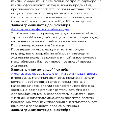
каналы коммуникаций с клиентами, построить партнерские
каналы, сформировать методы и техники продаж. Над
проектами поможет работать опытный наставник. Стартапы
получат возможность стать участником экосистемы
Сколково и освоить современные методики ведения
бизнеса. Стоимость участия от 45 до 125 тысяч рублей.
Заявки принимаются до 10 октября
Акселератор в сфере онлайн продаж
Это бесплатная программа для предпринимателей на
территории Москвы, работающих в сфере продаж по двум
направлениям: маркетплейс и интернет-магазины.
Программа рассчитана на 2 месяца.
По завершении Акселерации участники получат
индивидуально проработанный проект с ведущими
экспертами, полезные контакты и инсайты, возможность
масштабировать бизнес и презентовать свой проект
экспертам.
Заявки принимаются до 14 октября
Акселератор сферы развлечений и организации досуга
В программе могут принять участие предприниматели и
компании, работающие на территории Москвы в
направлениях: технологии развлекательного бизнеса,
зрелищно-развлекательная деятельность, бизнес в
области физкультурно-оздоровительной деятельности.
Участники смогут получить фидбек экспертов, доступ к
передовым методикам управления, выявить потребности
клиентов и презентовать проекты экспертам.
Заявки принимаются до 14 октября